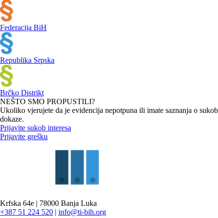
Federacija BiH
Republika Srpska
Brčko Distrikt
NEŠTO SMO PROPUSTILI?
Ukoliko vjerujete da je evidencija nepotpuna ili imate saznanja o sukobu
dokaze.
Prijavite sukob interesa
Prijavite grešku
Krfska 64e | 78000 Banja Luka
+387 51 224 520
|
info@ti-bih.org