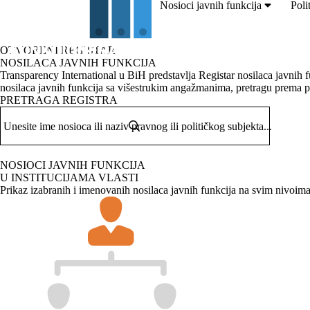
Nosioci javnih funkcija
Poli
OTVORENI REGISTAR
NOSILACA JAVNIH FUNKCIJA
Transparency International u BiH predstavlja Registar nosilaca javnih 
nosilaca javnih funkcija sa višestrukim angažmanima, pretragu prema po
PRETRAGA REGISTRA
Unesite ime nosioca ili naziv pravnog ili političkog subjekta...
NOSIOCI JAVNIH FUNKCIJA
U INSTITUCIJAMA VLASTI
Prikaz izabranih i imenovanih nosilaca javnih funkcija na svim nivoim