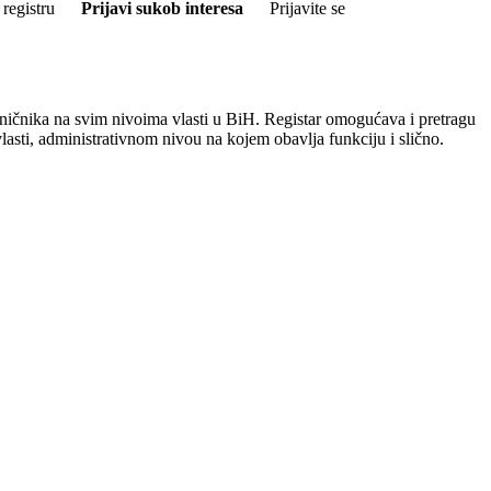
registru
Prijavi sukob interesa
Prijavite se
aničnika na svim nivoima vlasti u BiH. Registar omogućava i pretragu
lasti, administrativnom nivou na kojem obavlja funkciju i slično.