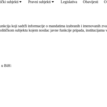
tički subjekti
Pravni subjekti
Legislativa
Obavijesti
O 
funkcija koji sadrži informacije o mandatima izabranih i imenovanih zv
litičkom subjektu kojem nosilac javne funkcije pripada, institucijama v
a u BiH: